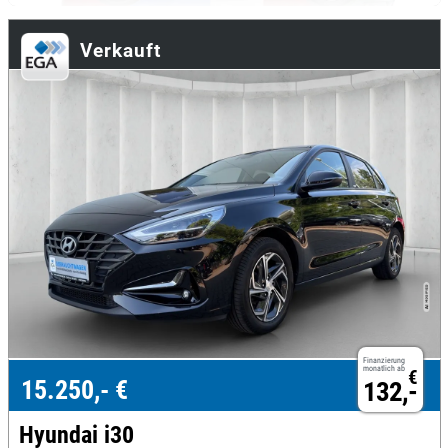
Verkauft
Finanzierung
monatlich ab
€
15.250,- €
132,-
Hyundai i30