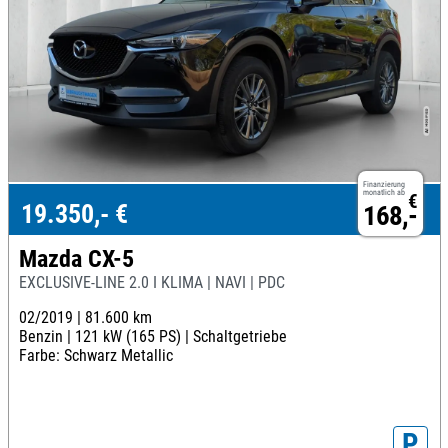
Finanzierung
monatlich ab
€
19.350,- €
168,-
Mazda CX-5
EXCLUSIVE-LINE 2.0 I KLIMA | NAVI | PDC
02/2019 |
81.600 km
Benzin |
121 kW (165 PS) |
Schaltgetriebe
Farbe: Schwarz Metallic
P