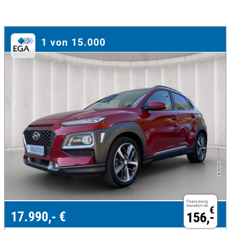
1 von 15.000
Finanzierung
monatlich ab
€
17.990,- €
156,-