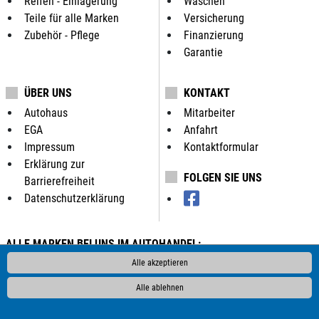
Reifen - Einlagerung
Waschen
Teile für alle Marken
Versicherung
Zubehör - Pflege
Finanzierung
Garantie
ÜBER UNS
KONTAKT
Autohaus
Mitarbeiter
EGA
Anfahrt
Impressum
Kontaktformular
Erklärung zur
FOLGEN SIE UNS
Barrierefreiheit
Datenschutzerklärung
ALLE MARKEN BEI UNS IM AUTOHANDEL:
Als Autohändler bieten wir Ihnen in unserem Automarkt
Alle akzeptieren
Gebrauchtwagen, Jahreswagen und Neuwagen folgender
Alle ablehnen
Automarken an: