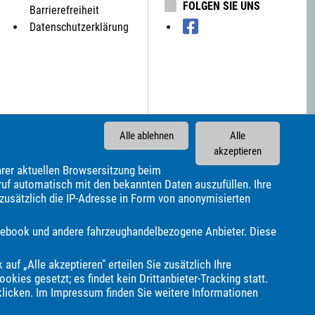
FOLGEN SIE UNS
Barrierefreiheit
Datenschutzerklärung
Alle ablehnen
Alle
akzeptieren
rer aktuellen Browsersitzung beim
ruf automatisch mit den bekannten Daten auszufüllen. Ihre
 zusätzlich die IP-Adresse in Form von anonymisierten
Facebook und andere fahrzeughandelbezogene Anbieter. Diese
Citroën
Cupra
DAF
DFSK
DS Automobiles
Knaus
Lada
Land Rover
Lexus
MAN
MF
MG
 auf „Alle akzeptieren" erteilen Sie zusätzlich Ihre
Polestar
Porsche
Pössl
Renault
Seat
Skoda
okies gesetzt; es findet kein Drittanbieter-Tracking statt.
klicken. Im
Impressum
finden Sie weitere Informationen