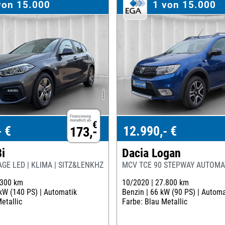
von 15.000
1 von 15.000
Finanzierung
monatlich ab
€
- €
12.990,- €
173,-
i
Dacia Logan
GE LED | KLIMA | SITZ&LENKHZG
MCV TCE 90 STEPWAY AUTOMAT
.300 km
10/2020 |
27.800 km
kW (140 PS) |
Automatik
Benzin |
66 kW (90 PS) |
Automa
etallic
Farbe: Blau Metallic