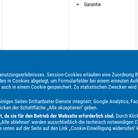
Garantie
nutzungserlebnisses. Session-Cookies erlauben eine Zuordnung Ih
den in Cookies abgelegt, um Formularfelder bei einem erneuten Auf
e auch in einem Cookie gespeichert. Zu statistischen Zwecken wird
brauchtwagen, Jahreswagen und Neuwagen folgender Automarken an:
nigen Seiten Drittanbieter-Dienste integriert: Google Analytics, 
Bentley
Borgward
Bürstner
Carthago
Chausson
Chevrolet
icken der Schaltfläche „Alle akzeptieren" geben.
Honda
Hyundai
Itineo
Iveco
Jaguar
Jeep
KGM
Kia
 da sie für den Betrieb der Webseite erforderlich sind.
Durch Klick
-Benz
Mitsubishi
Mooveo
Nissan
Opel
Ora
Peugeot
it „Alle ablehnen" werden ausschließlich die technisch notwendigen Co
Volkswagen
Volvo
Weinsberg
e.GO
e unten auf der Seite auf den Link „Cookie-Einwilligung widerrufen" 