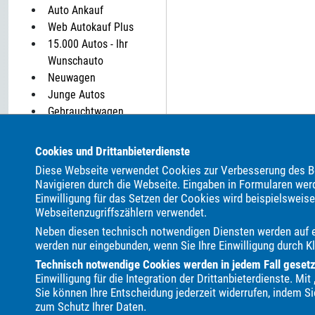
Auto Ankauf
Web Autokauf Plus
15.000 Autos - Ihr
Wunschauto
Neuwagen
Junge Autos
Gebrauchtwagen
Autovermietung
Parkplatz: 0
Cookies und Drittanbieterdienste
Diese Webseite verwendet Cookies zur Verbesserung des Be
Navigieren durch die Webseite. Eingaben in Formularen wer
ALLE MARKEN BEI UNS IM AUTOHANDEL:
Einwilligung für das Setzen der Cookies wird beispielsweis
Als Autohändler bieten wir Ihnen in unserem Automarkt Ge
Webseitenzugriffszählern verwendet.
Neben diesen technisch notwendigen Diensten werden auf ei
ALPINA
Abarth
Aixam
Alfa Romeo
Audi
BMW
werden nur eingebunden, wenn Sie Ihre Einwilligung durch Kl
Dacia
Dodge
Etrusco
Fiat
Ford
GWM
Genesis
Technisch notwendige Cookies werden in jedem Fall gesetzt,
MINI
Malibu
Maserati
Maxus
Mazda
Mercedes
Einwilligung für die Integration der Drittanbieterdienste. M
Smart
Ssangyong
Subaru
Suzuki
Tesla
Toyota
Sie können Ihre Entscheidung jederzeit widerrufen, indem Si
zum Schutz Ihrer Daten.