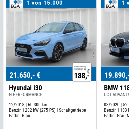
1 von 15.000
1 
Finanzierung
monatlich ab
€
21.650,- €
19.890,
188,-
Hyundai i30
BMW 118
N PERFORMANCE
DCT ADVANTA
12/2018 |
60.300 km
03/2020 |
52
Benzin |
202 kW (275 PS) |
Schaltgetriebe
Benzin |
103 
Farbe: Blau
Farbe: Grau M