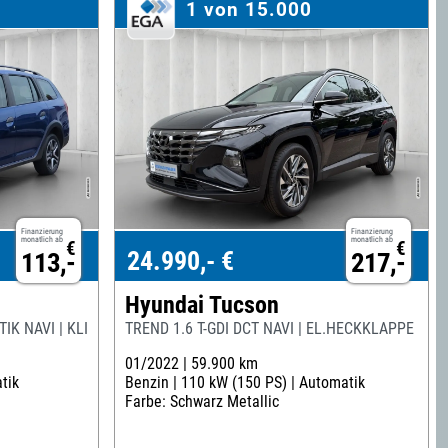
1 von 15.000
Finanzierung
Finanzierung
monatlich ab
monatlich ab
€
€
24.990,- €
113,-
217,-
Hyundai Tucson
IK NAVI | KLIMA | TEMPOMAT
TREND 1.6 T-GDI DCT NAVI | EL.HECKKLAPPE | AH
01/2022 |
59.900 km
tik
Benzin |
110 kW (150 PS) |
Automatik
Farbe: Schwarz Metallic