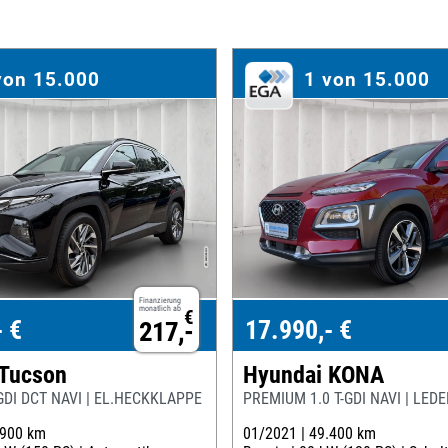
von 15.000
1 von 15.000
Finanzierung
monatlich ab
€
- €
17.990,- €
217,-
 Tucson
Hyundai KONA
GDI DCT NAVI | EL.HECKKLAPPE | AHK
PREMIUM 1.0 T-GDI NAVI | LEDE
.900 km
01/2021 |
49.400 km