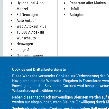
Hyundai bei Auto
Reparatur aller Marken
Menzel
Unfall
EU-Neuwagen
Autoglas
Auto Ankauf
Web Autokauf Plus
15.000 Autos - Ihr
Wunschauto
Neuwagen
Junge Autos
Gebrauchtwagen
Autovermietung
Parkplatz: 0
Cookies und Drittanbieterdienste
Diese Webseite verwendet Cookies zur Verbesserung des Be
Navigieren durch die Webseite. Eingaben in Formularen wer
ALLE MARKEN BEI UNS IM AUTOHANDEL:
Einwilligung für das Setzen der Cookies wird beispielsweis
Als Autohändler bieten wir Ihnen in unserem Automarkt Ge
Webseitenzugriffszählern verwendet.
Neben diesen technisch notwendigen Diensten werden auf ei
ALPINA
Abarth
Aixam
Alfa Romeo
Audi
BMW
werden nur eingebunden, wenn Sie Ihre Einwilligung durch Kl
Dacia
Dodge
Etrusco
Fiat
Ford
GWM
Genesis
Technisch notwendige Cookies werden in jedem Fall gesetzt,