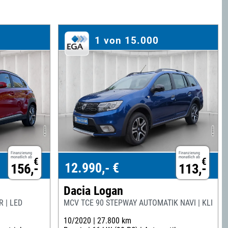
1 von 15.000
Finanzierung
Finanzierung
monatlich ab
monatlich ab
€
€
12.990,- €
156,-
113,-
Dacia Logan
R | LED
MCV TCE 90 STEPWAY AUTOMATIK NAVI | KLIMA
10/2020 |
27.800 km