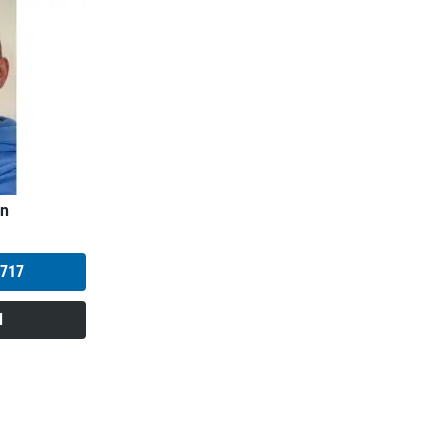
in
717
l