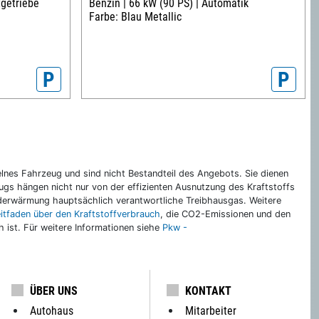
tgetriebe
Benzin |
66 kW (90 PS) |
Automatik
Farbe: Blau Metallic
P
P
nes Fahrzeug und sind nicht Bestandteil des Angebots. Sie dienen
gs hängen nicht nur von der effizienten Ausnutzung des Kraftstoffs
rderwärmung hauptsächlich verantwortliche Treibhausgas. Weitere
eitfaden über den Kraftstoffverbrauch
, die CO2-Emissionen und den
ch ist. Für weitere Informationen siehe
Pkw -
ÜBER UNS
KONTAKT
Autohaus
Mitarbeiter