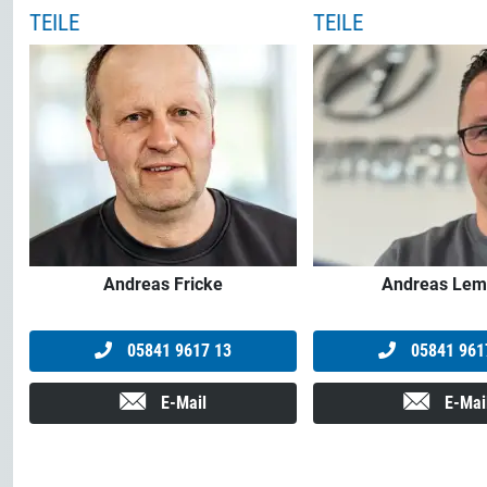
TEILE
TEILE
Andreas Fricke
Andreas Le
05841 9617 13
05841 961
E-Mail
E-Mai