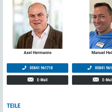
Axel Hermanns
Manuel He
05841 961718
05841 961
E-Mail
E-Mai
TEILE