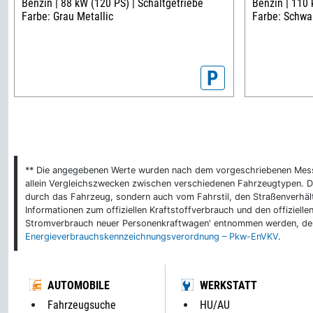
Benzin |
88 kW (120 PS) |
Schaltgetriebe
Benzin |
110 
Farbe: Grau Metallic
Farbe: Schwar
P
** Die angegebenen Werte wurden nach dem vorgeschriebenen Messver
allein Vergleichszwecken zwischen verschiedenen Fahrzeugtypen. De
durch das Fahrzeug, sondern auch vom Fahrstil, den Straßenverhält
Informationen zum offiziellen Kraftstoffverbrauch und den offizie
Stromverbrauch neuer Personenkraftwagen' entnommen werden, der 
Energieverbrauchskennzeichnungsverordnung – Pkw-EnVKV
.
AUTOMOBILE
WERKSTATT
Fahrzeugsuche
HU/AU