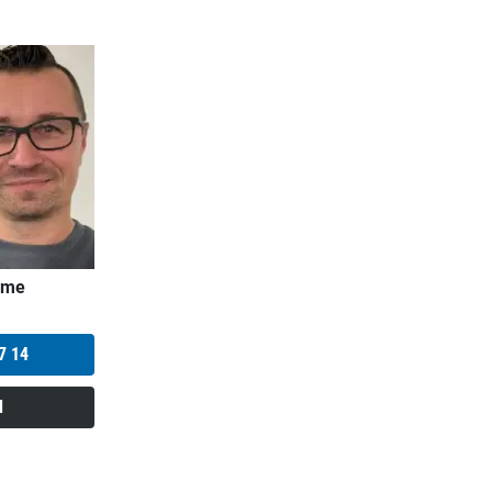
mme
7 14
l