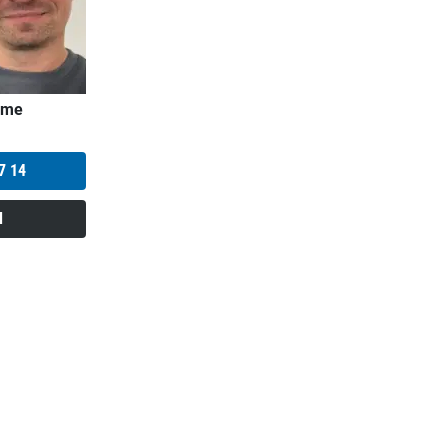
mme
7 14
l