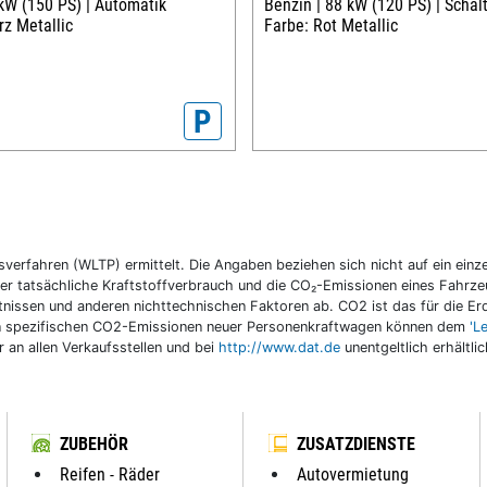
kW (150 PS) |
Automatik
Benzin |
88 kW (120 PS) |
Schal
z Metallic
Farbe: Rot Metallic
P
fahren (WLTP) ermittelt. Die Angaben beziehen sich nicht auf ein einzel
r tatsächliche Kraftstoffverbrauch und die CO₂-Emissionen eines Fahrzeu
nissen und anderen nichttechnischen Faktoren ab. CO2 ist das für die E
llen spezifischen CO2-Emissionen neuer Personenkraftwagen können dem
'L
an allen Verkaufsstellen und bei
http://www.dat.de
unentgeltlich erhältli
ZUBEHÖR
ZUSATZDIENSTE
Reifen - Räder
Autovermietung