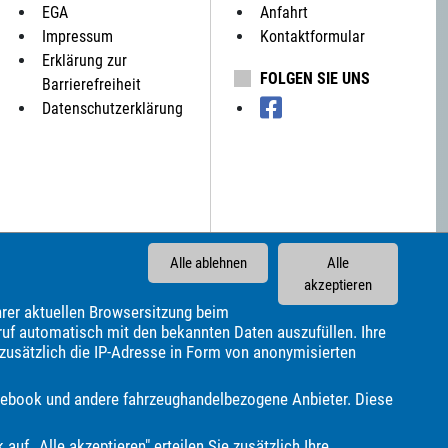
EGA
Anfahrt
Impressum
Kontaktformular
Erklärung zur
FOLGEN SIE UNS
Barrierefreiheit
Datenschutzerklärung
Alle ablehnen
Alle
akzeptieren
rer aktuellen Browsersitzung beim
ruf automatisch mit den bekannten Daten auszufüllen. Ihre
 zusätzlich die IP-Adresse in Form von anonymisierten
Facebook und andere fahrzeughandelbezogene Anbieter. Diese
Citroën
Cupra
DAF
DFSK
DS Automobiles
Knaus
Lada
Land Rover
Leapmotor
Lexus
 auf „Alle akzeptieren" erteilen Sie zusätzlich Ihre