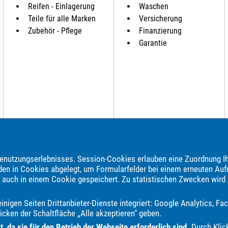
Reifen - Einlagerung
Waschen
Teile für alle Marken
Versicherung
Zubehör - Pflege
Finanzierung
Garantie
nutzungserlebnisses. Session-Cookies erlauben eine Zuordnung Ih
den in Cookies abgelegt, um Formularfelder bei einem erneuten Auf
e auch in einem Cookie gespeichert. Zu statistischen Zwecken wird
brauchtwagen, Jahreswagen und Neuwagen folgender Automarken an:
nigen Seiten Drittanbieter-Dienste integriert: Google Analytics, 
Bentley
Borgward
Bürstner
Carthago
Chausson
Chevrolet
icken der Schaltfläche „Alle akzeptieren" geben.
Honda
Hyundai
Itineo
Iveco
Jaguar
Jeep
KGM
Kia
 da sie für den Betrieb der Webseite erforderlich sind.
Durch Klick