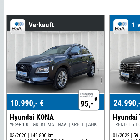
Verkauft
1 
Finanzierung
monatlich ab
€
10.990,- €
24.990,
95,-
Hyundai KONA
Hyundai
YES!+ 1.0 T-GDI KLIMA | NAVI | KRELL | AHK
TREND 1.6 T-
03/2020 |
149.800 km
01/2022 |
59